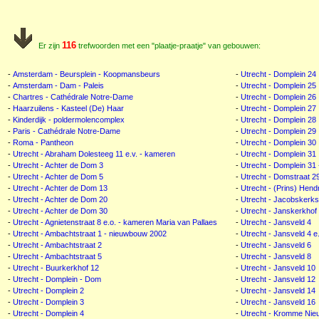
116
Er zijn
trefwoorden met een "plaatje-praatje" van gebouwen:
-
Amsterdam - Beursplein - Koopmansbeurs
-
Utrecht - Domplein 24
-
Amsterdam - Dam - Paleis
-
Utrecht - Domplein 25
-
Chartres - Cathédrale Notre-Dame
-
Utrecht - Domplein 26
-
Haarzuilens - Kasteel (De) Haar
-
Utrecht - Domplein 27
-
Kinderdijk - poldermolencomplex
-
Utrecht - Domplein 28
-
Paris - Cathédrale Notre-Dame
-
Utrecht - Domplein 29
-
Roma - Pantheon
-
Utrecht - Domplein 30
-
Utrecht - Abraham Dolesteeg 11 e.v. - kameren
-
Utrecht - Domplein 31
-
Utrecht - Achter de Dom 3
-
Utrecht - Domplein 31
-
Utrecht - Achter de Dom 5
-
Utrecht - Domstraat 2
-
Utrecht - Achter de Dom 13
-
Utrecht - (Prins) Hend
-
Utrecht - Achter de Dom 20
-
Utrecht - Jacobskerks
-
Utrecht - Achter de Dom 30
-
Utrecht - Janskerkhof
-
Utrecht - Agnietenstraat 8 e.o. - kameren Maria van Pallaes
-
Utrecht - Jansveld 4
-
Utrecht - Ambachtstraat 1 - nieuwbouw 2002
-
Utrecht - Jansveld 4 e
-
Utrecht - Ambachtstraat 2
-
Utrecht - Jansveld 6
-
Utrecht - Ambachtstraat 5
-
Utrecht - Jansveld 8
-
Utrecht - Buurkerkhof 12
-
Utrecht - Jansveld 10
-
Utrecht - Domplein - Dom
-
Utrecht - Jansveld 12
-
Utrecht - Domplein 2
-
Utrecht - Jansveld 14
-
Utrecht - Domplein 3
-
Utrecht - Jansveld 16
-
Utrecht - Domplein 4
-
Utrecht - Kromme Nie