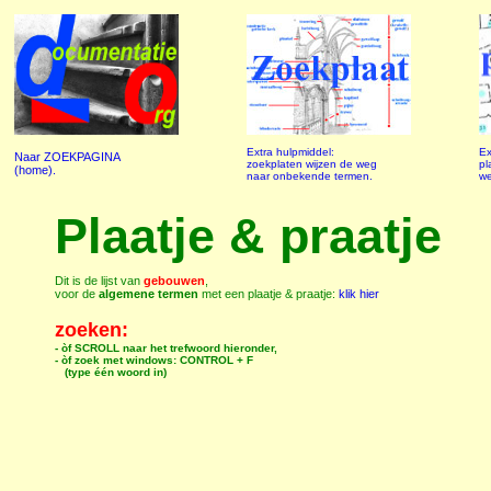
Extra hulpmiddel:
Ex
Naar ZOEKPAGINA
zoekplaten wijzen de weg
pl
(home).
naar onbekende termen.
we
Plaatje & praatje
Dit is de lijst van
gebouwen
,
voor de
algemene termen
met een plaatje & praatje:
klik hier
zoeken:
- òf SCROLL naar het trefwoord hieronder,
- òf zoek met windows: CONTROL + F
(type één woord in)