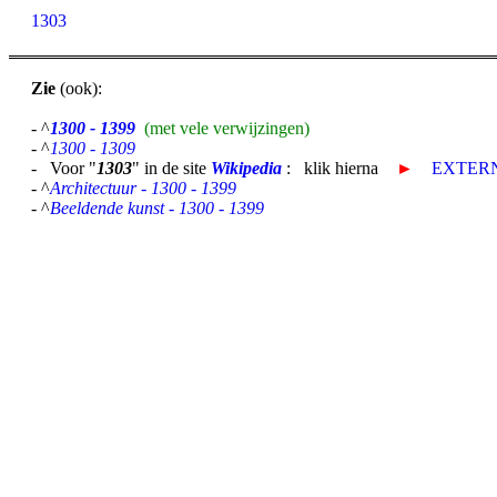
1303
Zie
(ook):
- ^
1300 - 1399
(met vele verwijzingen)
- ^
1300 - 1309
- Voor "
1303
" in de site
Wikipedia
: klik hierna
►
EXTERN
- ^
Architectuur - 1300 - 1399
- ^
Beeldende kunst - 1300 - 1399