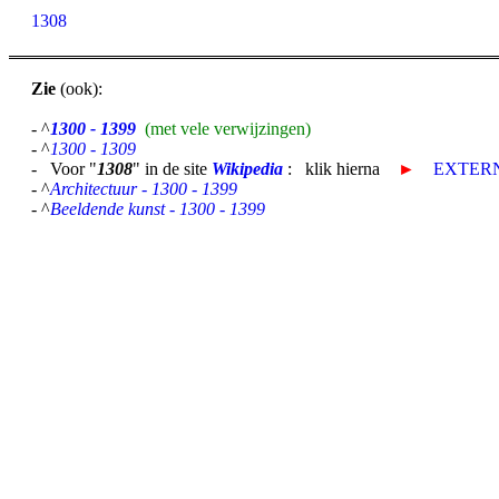
1308
Zie
(ook):
- ^
1300 - 1399
(met vele verwijzingen)
- ^
1300 - 1309
- Voor "
1308
" in de site
Wikipedia
: klik hierna
►
EXTERN
- ^
Architectuur - 1300 - 1399
- ^
Beeldende kunst - 1300 - 1399