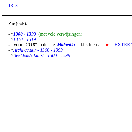
1318
Zie
(ook):
- ^
1300 - 1399
(met vele verwijzingen)
- ^
1310 - 1319
- Voor "
1318
" in de site
Wikipedia
: klik hierna
►
EXTERN
- ^
Architectuur - 1300 - 1399
- ^
Beeldende kunst - 1300 - 1399