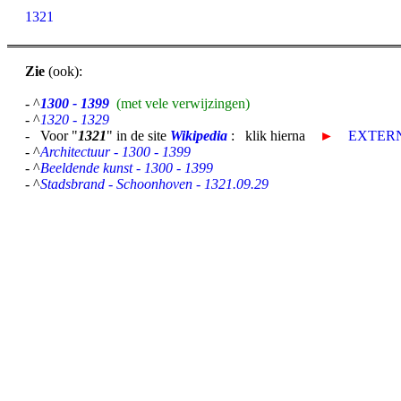
1321
Zie
(ook):
- ^
1300 - 1399
(met vele verwijzingen)
- ^
1320 - 1329
- Voor "
1321
" in de site
Wikipedia
: klik hierna
►
EXTERN
- ^
Architectuur - 1300 - 1399
- ^
Beeldende kunst - 1300 - 1399
- ^
Stadsbrand - Schoonhoven - 1321.09.29