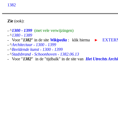
1382
Zie
(ook):
- ^
1300 - 1399
(met vele verwijzingen)
- ^
1380 - 1389
- Voor "
1382
" in de site
Wikipedia
: klik hierna
►
EXTERN
- ^
Architectuur - 1300 - 1399
- ^
Beeldende kunst - 1300 - 1399
- ^
Stadsbrand - Schoonhoven - 1382.06.13
- Voor "
1382
" in de "tijdbalk" in de site van
Het Utrechts Archi