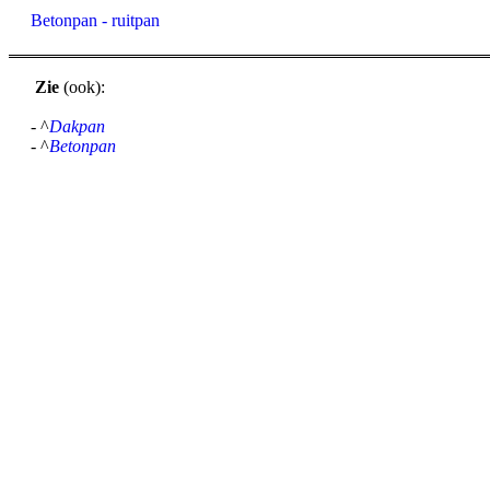
Betonpan - ruitpan
Zie
(ook):
- ^
Dakpan
- ^
Betonpan