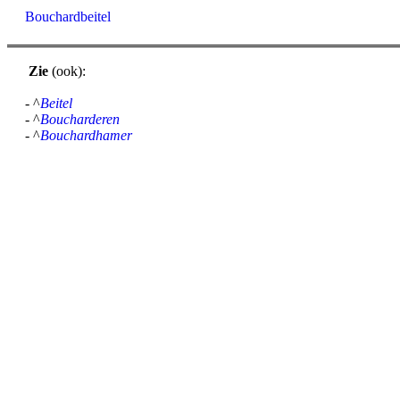
Bouchardbeitel
Zie
(ook):
- ^
Beitel
- ^
Boucharderen
- ^
Bouchardhamer