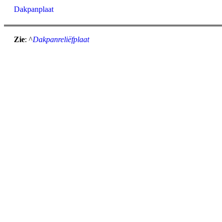
Dakpanplaat
Zie
: ^
Dakpanreliëfplaat