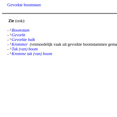
Gevorkte boomstam
Zie
(ook):
- ^
Boomstam
- ^
Gevorkt
- ^
Gevorkte balk
- ^
Krommer
(vermoedelijk vaak uit gevorkte boomstammen gema
- ^
Tak (van) boom
- ^
Kromme tak (van) boom