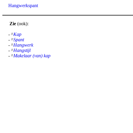
Hangwerkspant
Zie
(ook):
- ^
Kap
- ^
Spant
- ^
Hangwerk
- ^
Hangstijl
- ^
Makelaar (van) kap