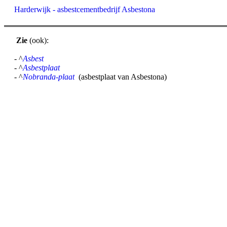
Harderwijk - asbestcementbedrijf Asbestona
Zie
(ook):
- ^
Asbest
- ^
Asbestplaat
- ^
Nobranda-plaat
(asbestplaat van Asbestona)