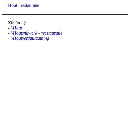
Hout - restauratie
Zie
(ook):
- ^
Hout
- ^
Houtsnijwerk -
^
restauratie
- ^
Houtverduurzaming