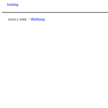
Joisting
voor: ^
Balklaag
ENGELS