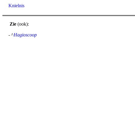
Knielnis
Zie
(ook):
- ^
Hagioscoop