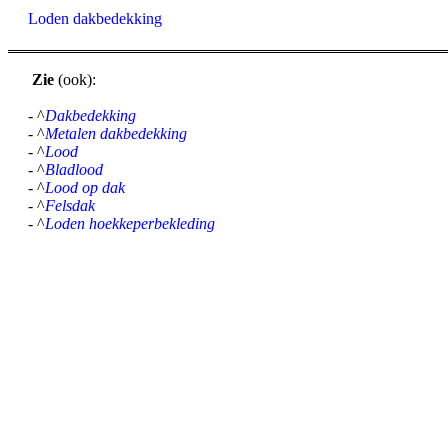
Loden dakbedekking
Zie
(ook):
- ^
Dakbedekking
- ^
Metalen dakbedekking
- ^
Lood
- ^
Bladlood
- ^
Lood op dak
- ^
Felsdak
- ^
Loden hoekkeperbekleding