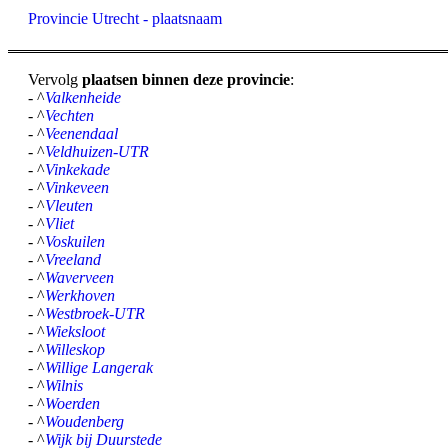
Provincie Utrecht - plaatsnaam
Vervolg
plaatsen binnen deze provincie
:
- ^
Valkenheide
- ^
Vechten
- ^
Veenendaal
- ^
Veldhuizen-UTR
- ^
Vinkekade
- ^
Vinkeveen
- ^
Vleuten
- ^
Vliet
- ^
Voskuilen
- ^
Vreeland
- ^
Waverveen
- ^
Werkhoven
- ^
Westbroek-UTR
- ^
Wieksloot
- ^
Willeskop
- ^
Willige Langerak
- ^
Wilnis
- ^
Woerden
- ^
Woudenberg
- ^
Wijk bij Duurstede