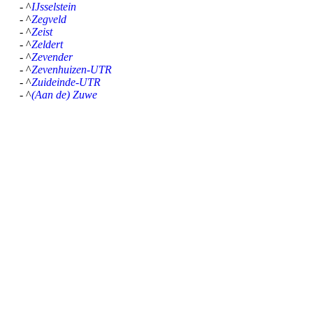
- ^
IJsselstein
- ^
Zegveld
- ^
Zeist
- ^
Zeldert
- ^
Zevender
- ^
Zevenhuizen-UTR
- ^
Zuideinde-UTR
- ^
(Aan de) Zuwe