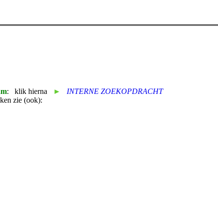
am
: klik hierna
►
INTERNE ZOEKOPDRACHT
ken zie (ook):