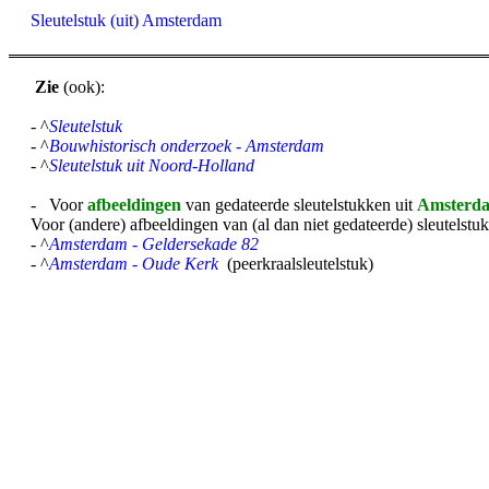
Sleutelstuk (uit) Amsterdam
Zie
(ook):
- ^
Sleutelstuk
- ^
Bouwhistorisch onderzoek - Amsterdam
- ^
Sleutelstuk uit Noord-Holland
- Voor
afbeeldingen
van gedateerde sleutelstukken uit
Amsterd
Voor (andere) afbeeldingen van (al dan niet gedateerde) sleutelstuk
- ^
Amsterdam - Geldersekade 82
- ^
Amsterdam - Oude Kerk
(peerkraalsleutelstuk)