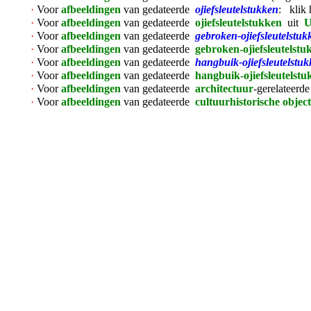
·
Voor
afbeeldingen
van gedateerde
ojiefsleutelstukken
: klik
·
Voor
afbeeldingen
van gedateerde
ojiefsleutelstukken
uit
U
·
Voor
afbeeldingen
van gedateerde
gebroken-ojiefsleutelstuk
·
Voor
afbeeldingen
van gedateerde
gebroken-ojiefsleutelstu
·
Voor
afbeeldingen
van gedateerde
hangbuik-ojiefsleutelstu
·
Voor
afbeeldingen
van gedateerde
hangbuik-ojiefsleutelst
·
Voor
afbeeldingen
van gedateerde
architectuur
-gerelateerd
·
Voor
afbeeldingen
van gedateerde
cultuurhistorische objec