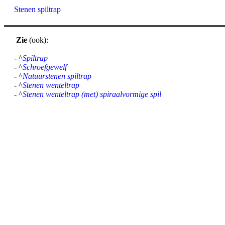
Stenen spiltrap
Zie
(ook):
- ^
Spiltrap
- ^
Schroefgewelf
- ^
Natuurstenen spiltrap
- ^
Stenen wenteltrap
- ^
Stenen wenteltrap (met) spiraalvormige spil