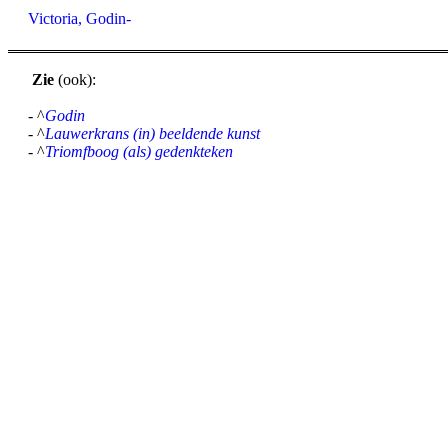
Victoria, Godin-
Zie
(ook):
- ^
Godin
- ^
Lauwerkrans (in) beeldende kunst
- ^
Triomfboog (als) gedenkteken