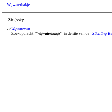
Wijwaterbakje
Zie
(ook):
- ^
Wijwatervat
- Zoekopdracht "
Wijwaterbakje
" in de site van de
Stichting Ke