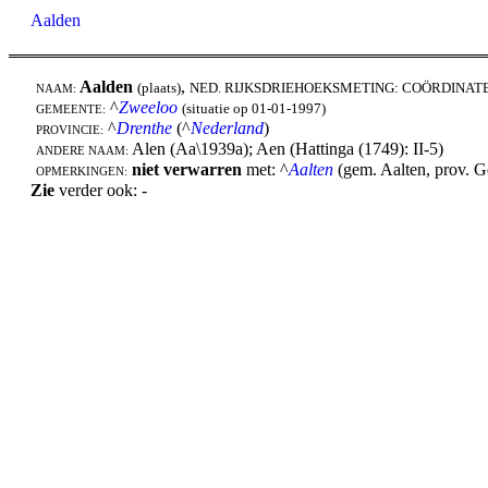
Aalden
Aalden
,
(plaats)
NED. RIJKSDRIEHOEKSMETING: COÖRDINAT
NAAM:
^
Zweeloo
(situatie op 01-01-1997)
GEMEENTE:
^
Drenthe
(^
Nederland
)
PROVINCIE:
Alen (Aa\1939a); Aen (Hattinga (1749): II-5)
ANDERE NAAM:
niet verwarren
met: ^
Aalten
(gem. Aalten, prov. G
OPMERKINGEN:
Zie
verder ook: -