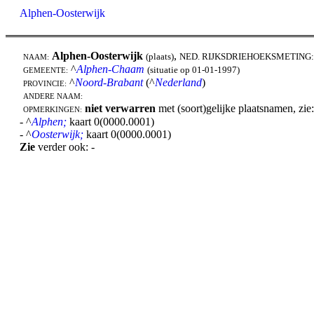
Alphen-Oosterwijk
Alphen-Oosterwijk
,
(plaats)
NED. RIJKSDRIEHOEKSMETING
NAAM:
^
Alphen-Chaam
(situatie op 01-01-1997)
GEMEENTE:
^
Noord-Brabant
(^
Nederland
)
PROVINCIE:
ANDERE NAAM:
niet verwarren
met (soort)gelijke plaatsnamen, zie:
OPMERKINGEN:
- ^
Alphen;
kaart 0(0000.0001)
- ^
Oosterwijk;
kaart 0(0000.0001)
Zie
verder ook: -