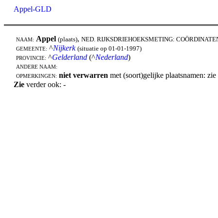
Appel-GLD
Appel
,
(plaats)
NED. RIJKSDRIEHOEKSMETING: COÖRDINATE
NAAM:
^
Nijkerk
(situatie op 01-01-1997)
GEMEENTE:
^
Gelderland
(^
Nederland
)
PROVINCIE:
ANDERE NAAM:
niet verwarren
met (soort)gelijke plaatsnamen: zie
OPMERKINGEN:
Zie
verder ook: -