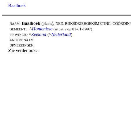
Baalhoek
Baalhoek
,
(plaats)
NED. RIJKSDRIEHOEKSMETING: COÖRDIN
NAAM:
^
Hontenisse
(situatie op 01-01-1997)
GEMEENTE:
^
Zeeland
(^
Nederland
)
PROVINCIE:
ANDERE NAAM:
OPMERKINGEN:
Zie
verder ook: -