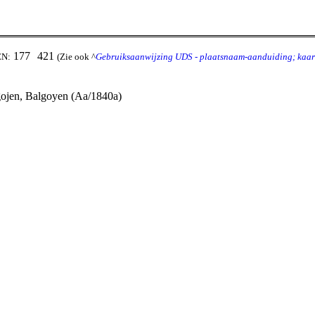
177
421
EN:
(Zie ook ^
Gebruiksaanwijzing UDS - plaatsnaam-aanduiding; kaar
lgojen, Balgoyen (Aa/1840a)