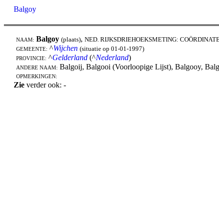
Balgoy
Balgoy
,
(plaats)
NED. RIJKSDRIEHOEKSMETING: COÖRDINAT
NAAM:
^
Wijchen
(situatie op 01-01-1997)
GEMEENTE:
^
Gelderland
(^
Nederland
)
PROVINCIE:
Balgoij, Balgooi (Voorloopige Lijst), Balgooy, Ba
ANDERE NAAM:
OPMERKINGEN:
Zie
verder ook: -