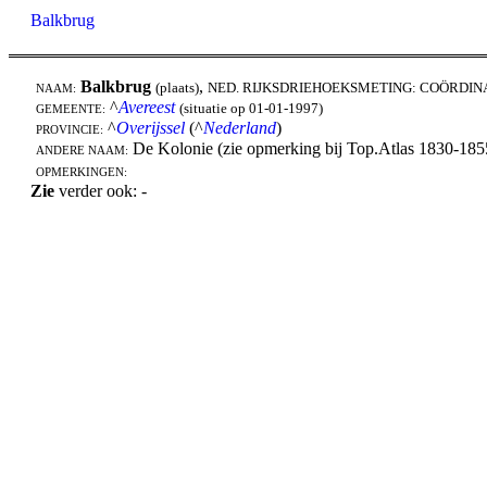
Balkbrug
Balkbrug
,
(plaats)
NED. RIJKSDRIEHOEKSMETING: COÖRDIN
NAAM:
^
Avereest
(situatie op 01-01-1997)
GEMEENTE:
^
Overijssel
(^
Nederland
)
PROVINCIE:
De Kolonie (zie opmerking bij Top.Atlas 1830-185
ANDERE NAAM:
OPMERKINGEN:
Zie
verder ook: -