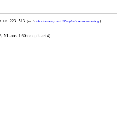
223
513
ATEN:
(zie: ^
Gebruiksaanwijzing UDS - plaatsnaam-aanduiding
)
5, NL-oost 1:50
op kaart 4)
000