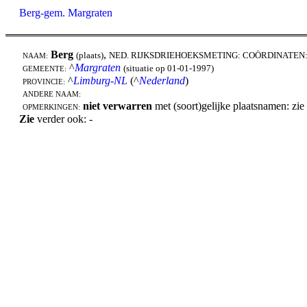
Berg-gem. Margraten
Berg
,
(plaats)
NED. RIJKSDRIEHOEKSMETING: COÖRDINATEN
NAAM:
^
Margraten
(situatie op 01-01-1997)
GEMEENTE:
^
Limburg-NL
(^
Nederland
)
PROVINCIE:
ANDERE NAAM:
niet verwarren
met (soort)gelijke plaatsnamen: zie
OPMERKINGEN:
Zie
verder ook: -