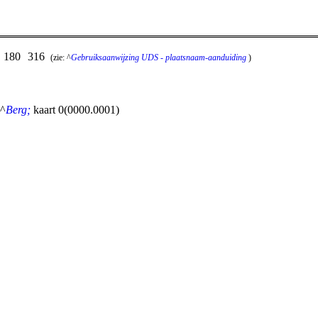
180
316
:
(zie: ^
Gebruiksaanwijzing UDS - plaatsnaam-aanduiding
)
 ^
Berg;
kaart 0(0000.0001)