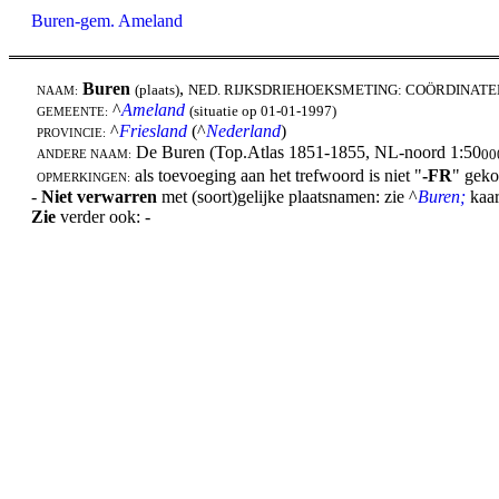
Buren-gem. Ameland
Buren
,
(plaats)
NED. RIJKSDRIEHOEKSMETING: COÖRDINATE
NAAM:
^
Ameland
(situatie op 01-01-1997)
GEMEENTE:
^
Friesland
(^
Nederland
)
PROVINCIE:
De Buren (Top.Atlas 1851-1855, NL-noord 1:50
00
ANDERE NAAM:
als toevoeging aan het trefwoord is niet "
-FR
" geko
OPMERKINGEN:
-
Niet verwarren
met (soort)gelijke plaatsnamen: zie ^
Buren;
kaar
Zie
verder ook: -