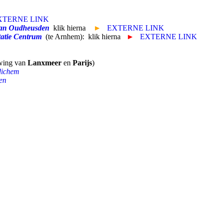
XTERNE LINK
van Oudheusden
klik hierna
►
EXTERNE LINK
atie Centrum
(te Arnhem): klik hierna
►
EXTERNE LINK
uwing van
Lanxmeer
en
Parijs
)
dichem
en