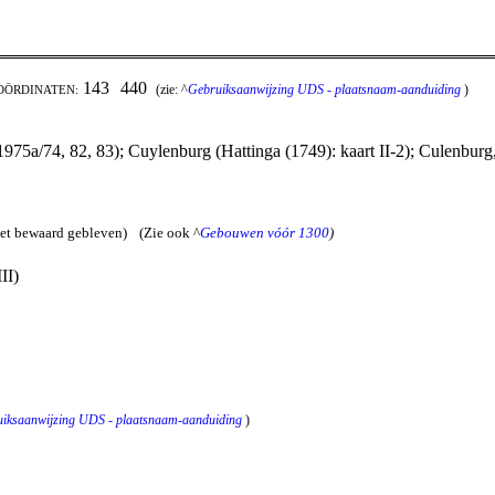
143
440
(zie: ^
Gebruiksaanwijzing UDS - plaatsnaam-aanduiding
)
OÖRDINATEN:
75a/74, 82, 83); Cuylenburg (Hattinga (1749): kaart II-2); Culenburg
iet bewaard gebleven)
(Zie ook ^
Gebouwen vóór 1300
)
II)
iksaanwijzing UDS - plaatsnaam-aanduiding
)