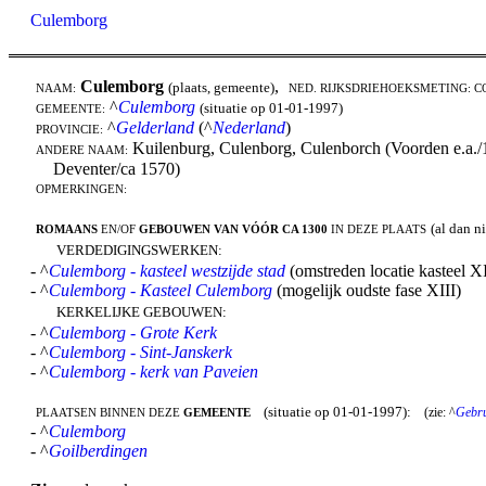
Culemborg
Culemborg
,
(plaats, gemeente)
NAAM:
NED. RIJKSDRIEHOEKSMETING: C
^
Culemborg
(situatie op 01-01-1997)
GEMEENTE:
^
Gelderland
(^
Nederland
)
PROVINCIE:
Kuilenburg, Culenborg, Culenborch (Voorden e.a./19
ANDERE NAAM:
Deventer/ca 1570)
OPMERKINGEN:
(al dan n
ROMAANS
EN/OF
GEBOUWEN VAN VÓÓR CA 1300
IN DEZE PLAATS
VERDEDIGINGSWERKEN:
- ^
Culemborg - kasteel westzijde stad
(omstreden locatie kasteel XI
- ^
Culemborg - Kasteel Culemborg
(mogelijk oudste fase XIII)
KERKELIJKE GEBOUWEN:
- ^
Culemborg - Grote Kerk
- ^
Culemborg - Sint-Janskerk
- ^
Culemborg - kerk van Paveien
(situatie op 01-01-1997):
(zie: ^
Gebru
PLAATSEN BINNEN DEZE
GEMEENTE
- ^
Culemborg
- ^
Goilberdingen