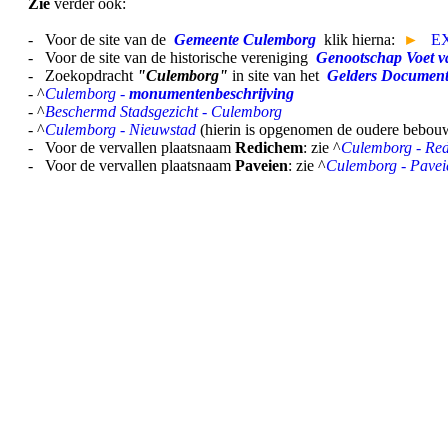
Zie
verder ook:
- Voor de site van de
Gemeente Culemborg
klik hierna:
►
E
- Voor de site van de historische vereniging
Genootschap Voet 
- Zoekopdracht
"Culemborg"
in site van het
Gelders Document
- ^
Culemborg -
monumentenbeschrijving
- ^
Beschermd Stadsgezicht - Culemborg
- ^
Culemborg - Nieuwstad
(hierin is opgenomen de oudere bebo
- Voor de vervallen plaatsnaam
Redichem
: zie ^
Culemborg - Re
- Voor de vervallen plaatsnaam
Paveien
: zie ^
Culemborg - Pavei