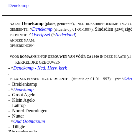
Denekamp
Denekamp
,
(plaats, gemeente)
NAAM:
NED. RIJKSDRIEHOEKSMETING: C
^
Denekamp
. Sindsdien gewijzi
(situatie op 01-01-1997)
GEMEENTE:
^
Overijssel
(^
Nederland
)
PROVINCIE:
ANDERE NAAM:
OPMERKINGEN:
(al
VOOR
ROMAANS
EN/OF
GEBOUWEN VAN VÓÓR CA 1300
IN DEZE PLAATS
KERKELIJKE GEBOUWEN:
- ^
Denekamp - Ned. Herv. kerk
.
(situatie op 01-01-1997):
(zie: ^
Gebru
PLAATSEN BINNEN DEZE
GEMEENTE
- Breklenkamp
- ^
Denekamp
- Groot Agelo
- Klein Agelo
- Lattrop
- Noord Deurningen
- Nutter
- ^
Oud Ootmarsum
- Tilligte
Zie
verder ook: