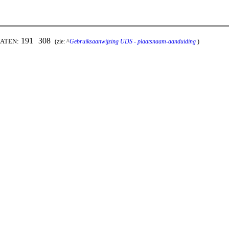
191
308
ATEN:
(zie: ^
Gebruiksaanwijzing UDS - plaatsnaam-aanduiding
)