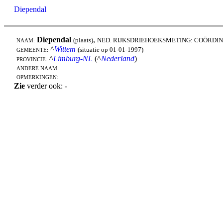
Diependal
Diependal
,
(plaats)
NED. RIJKSDRIEHOEKSMETING: COÖRDIN
NAAM:
^
Wittem
(situatie op 01-01-1997)
GEMEENTE:
^
Limburg-NL
(^
Nederland
)
PROVINCIE:
ANDERE NAAM:
OPMERKINGEN:
Zie
verder ook: -