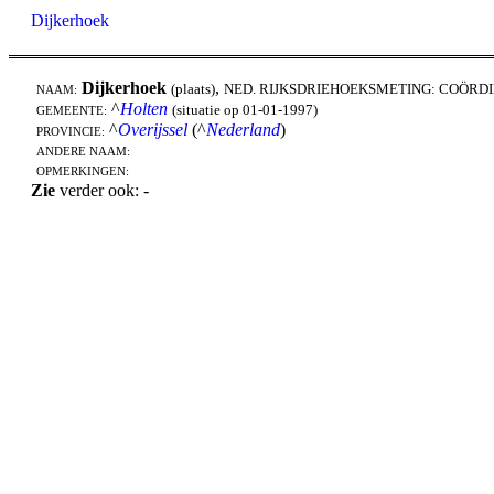
Dijkerhoek
Dijkerhoek
,
(plaats)
NED. RIJKSDRIEHOEKSMETING: COÖRD
NAAM:
^
Holten
(situatie op 01-01-1997)
GEMEENTE:
^
Overijssel
(^
Nederland
)
PROVINCIE:
ANDERE NAAM:
OPMERKINGEN:
Zie
verder ook: -