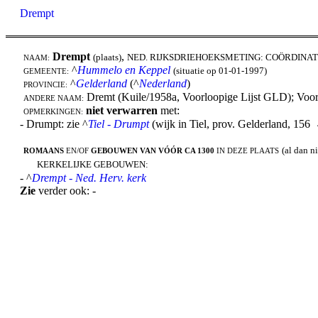
Drempt
Drempt
,
(plaats)
NED. RIJKSDRIEHOEKSMETING: COÖRDINAT
NAAM:
^
Hummelo en Keppel
(situatie op 01-01-1997)
GEMEENTE:
^
Gelderland
(^
Nederland
)
PROVINCIE:
Dremt (Kuile/1958a, Voorloopige Lijst GLD); Voo
ANDERE NAAM:
niet verwarren
met:
OPMERKINGEN:
- Drumpt: zie ^
Tiel - Drumpt
(wijk in Tiel, prov. Gelderland, 156
(al dan n
ROMAANS
EN/OF
GEBOUWEN VAN VÓÓR CA 1300
IN DEZE PLAATS
KERKELIJKE GEBOUWEN:
- ^
Drempt - Ned. Herv. kerk
Zie
verder ook: -