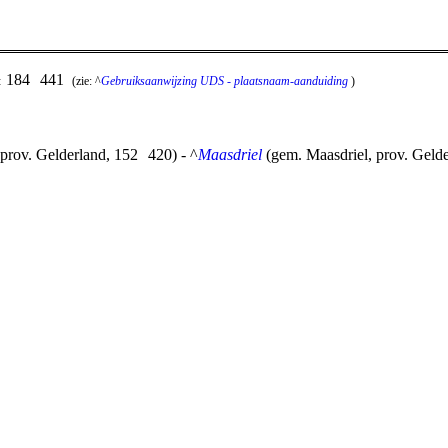
184
441
:
(zie: ^
Gebruiksaanwijzing UDS - plaatsnaam-aanduiding
)
prov. Gelderland, 152
420) - ^
Maasdriel
(gem. Maasdriel, prov. Geld