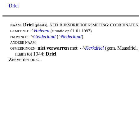
Driel
Driel
,
(plaats)
NED. RIJKSDRIEHOEKSMETING: COÖRDINATEN
NAAM:
^
Heteren
(situatie op 01-01-1997)
GEMEENTE:
^
Gelderland
(^
Nederland
)
PROVINCIE:
ANDERE NAAM:
niet verwarren
met: - ^
Kerkdriel
(gem. Maasdriel, 
OPMERKINGEN:
naam tot 1944:
Driel
Zie
verder ook: -