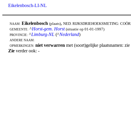
Eikelenbosch-LI-NL
Eikelenbosch
,
(plaats)
NED. RIJKSDRIEHOEKSMETING: COÖR
NAAM:
^
Horst-gem. Horst
(situatie op 01-01-1997)
GEMEENTE:
^
Limburg-NL
(^
Nederland
)
PROVINCIE:
ANDERE NAAM:
niet verwarren
met (soort)gelijke plaatsnamen: zie
OPMERKINGEN:
Zie
verder ook: -