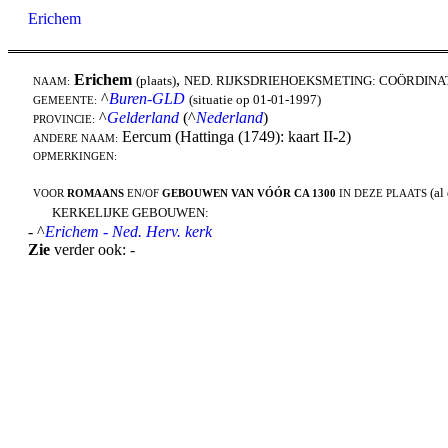
Erichem
Erichem
,
(plaats)
NED. RIJKSDRIEHOEKSMETING: COÖRDINA
NAAM:
^
Buren-GLD
(situatie op 01-01-1997)
GEMEENTE:
^
Gelderland
(^
Nederland
)
PROVINCIE:
Eercum (Hattinga (1749): kaart II-2)
ANDERE NAAM:
OPMERKINGEN:
(al
VOOR
ROMAANS
EN/OF
GEBOUWEN VAN VÓÓR CA 1300
IN DEZE PLAATS
KERKELIJKE GEBOUWEN:
- ^
Erichem - Ned. Herv. kerk
Zie
verder ook: -