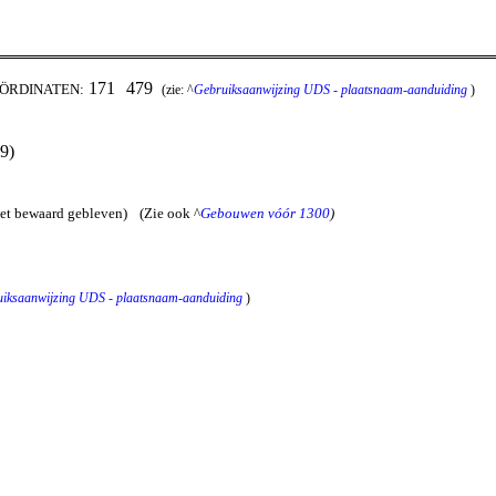
171
479
OÖRDINATEN:
(zie: ^
Gebruiksaanwijzing UDS - plaatsnaam-aanduiding
)
9)
iet bewaard gebleven)
(Zie ook ^
Gebouwen vóór 1300
)
iksaanwijzing UDS - plaatsnaam-aanduiding
)