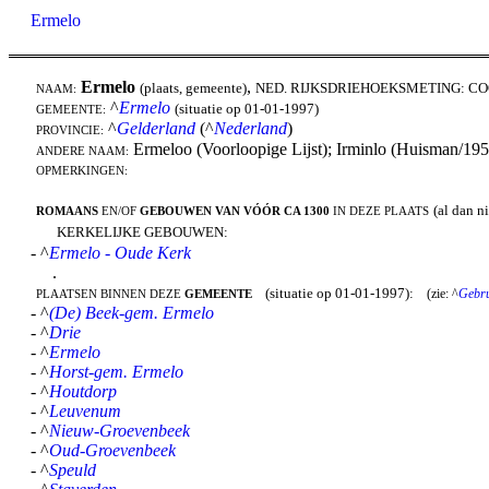
Ermelo
Ermelo
,
(plaats, gemeente)
NED. RIJKSDRIEHOEKSMETING: C
NAAM:
^
Ermelo
(situatie op 01-01-1997)
GEMEENTE:
^
Gelderland
(^
Nederland
)
PROVINCIE:
Ermeloo (Voorloopige Lijst); Irminlo (Huisman/195
ANDERE NAAM:
OPMERKINGEN:
(al dan n
ROMAANS
EN/OF
GEBOUWEN VAN VÓÓR CA 1300
IN DEZE PLAATS
KERKELIJKE GEBOUWEN:
- ^
Ermelo - Oude Kerk
.
(situatie op 01-01-1997):
(zie: ^
Gebru
PLAATSEN BINNEN DEZE
GEMEENTE
- ^
(De) Beek-gem. Ermelo
- ^
Drie
- ^
Ermelo
- ^
Horst-gem. Ermelo
- ^
Houtdorp
- ^
Leuvenum
- ^
Nieuw-Groevenbeek
- ^
Oud-Groevenbeek
- ^
Speuld