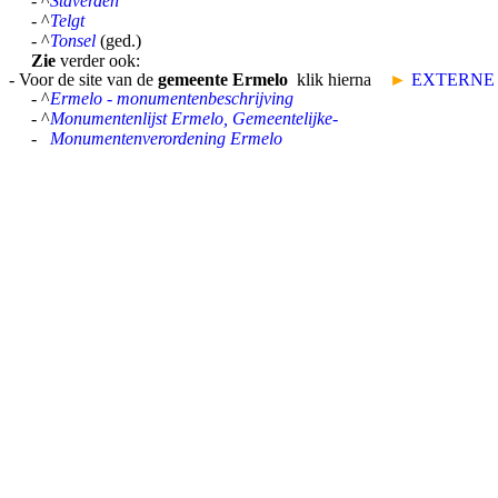
- ^
Staverden
- ^
Telgt
- ^
Tonsel
(ged.)
Zie
verder ook:
- Voor de site van de
gemeente
Ermelo
klik hierna
►
EXTERNE
- ^
Ermelo - monumentenbeschrijving
- ^
Monumentenlijst Ermelo, Gemeentelijke-
-
Monumentenverordening Ermelo