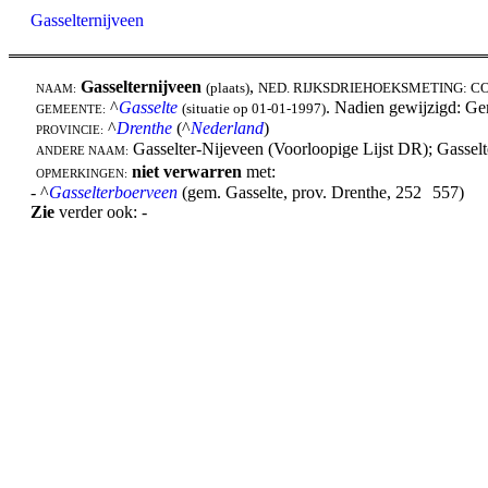
Gasselternijveen
Gasselternijveen
,
(plaats)
NED. RIJKSDRIEHOEKSMETING: C
NAAM:
^
Gasselte
. Nadien gewijzigd: G
(situatie op 01-01-1997)
GEMEENTE:
^
Drenthe
(^
Nederland
)
PROVINCIE:
Gasselter-Nijeveen (Voorloopige Lijst DR); Gasse
ANDERE NAAM:
niet verwarren
met:
OPMERKINGEN:
- ^
Gasselterboerveen
(gem. Gasselte, prov. Drenthe, 252
557)
Zie
verder ook: -