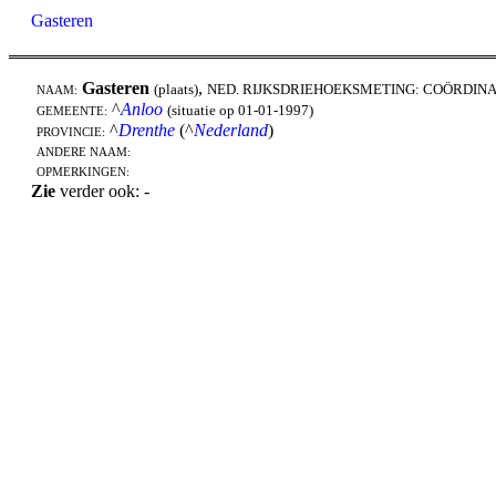
Gasteren
Gasteren
,
(plaats)
NED. RIJKSDRIEHOEKSMETING: COÖRDINA
NAAM:
^
Anloo
(situatie op 01-01-1997)
GEMEENTE:
^
Drenthe
(^
Nederland
)
PROVINCIE:
ANDERE NAAM:
OPMERKINGEN:
Zie
verder ook: -