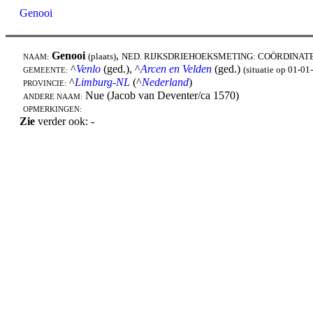
Genooi
Genooi
,
(plaats)
NED. RIJKSDRIEHOEKSMETING: COÖRDINAT
NAAM:
^
Venlo
(ged.), ^
Arcen en Velden
(ged.)
(situatie op 01-01
GEMEENTE:
^
Limburg-NL
(^
Nederland
)
PROVINCIE:
Nue (Jacob van Deventer/ca 1570)
ANDERE NAAM:
OPMERKINGEN:
Zie
verder ook: -