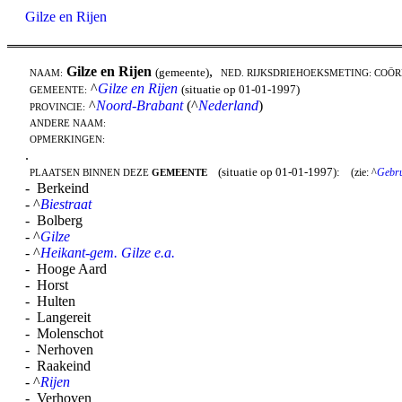
Gilze en Rijen
Gilze en Rijen
,
(gemeente)
NAAM:
NED. RIJKSDRIEHOEKSMETING: COÖR
^
Gilze en Rijen
(situatie op 01-01-1997)
GEMEENTE:
^
Noord-Brabant
(^
Nederland
)
PROVINCIE:
ANDERE NAAM:
OPMERKINGEN:
.
(situatie op 01-01-1997):
(zie: ^
Gebru
PLAATSEN BINNEN DEZE
GEMEENTE
- Berkeind
- ^
Biestraat
- Bolberg
- ^
Gilze
- ^
Heikant-gem. Gilze e.a.
- Hooge Aard
- Horst
- Hulten
- Langereit
- Molenschot
- Nerhoven
- Raakeind
- ^
Rijen
- Verhoven