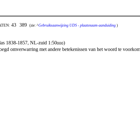
43
389
ATEN:
(zie: ^
Gebruiksaanwijzing UDS - plaatsnaam-aanduiding
)
las 1838-1857, NL-zuid 1:50
)
000
oegd omverwarring met andere betekenissen van het woord te voorko