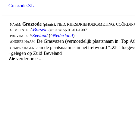
Graszode-ZL
Graszode
,
(plaats)
NED. RIJKSDRIEHOEKSMETING: COÖRDIN
NAAM:
^
Borsele
(situatie op 01-01-1997)
GEMEENTE:
^
Zeeland
(^
Nederland
)
PROVINCIE:
De Grasvazen (vermoedelijk plaatsnaam in: Top.At
ANDERE NAAM:
aan de plaatsnaam is in het trefwoord "
-ZL
" toegev
OPMERKINGEN:
- gelegen op Zuid-Beveland
Zie
verder ook: -