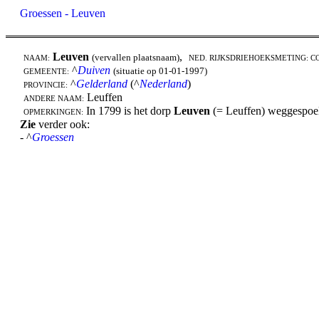
Groessen - Leuven
Leuven
,
(vervallen plaatsnaam)
NAAM:
NED. RIJKSDRIEHOEKSMETING: C
^
Duiven
(situatie op 01-01-1997)
GEMEENTE:
^
Gelderland
(^
Nederland
)
PROVINCIE:
Leuffen
ANDERE NAAM:
In 1799 is het dorp
Leuven
(= Leuffen) weggespoel
OPMERKINGEN:
Zie
verder ook:
- ^
Groessen