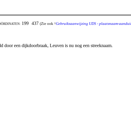
199
437
(Zie ook ^
Gebruiksaanwijzing UDS - plaatsnaam-aanduid
OÖRDINATEN:
d door een dijkdoorbraak, Leuven is nu nog een streeknaam.