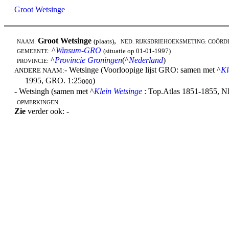
Groot Wetsinge
Groot Wetsinge
,
(plaats)
NAAM:
NED. RIJKSDRIEHOEKSMETING: COÖRD
^
Winsum-GRO
(situatie op 01-01-1997)
GEMEENTE:
^
Provincie Groningen
(^
Nederland
)
PROVINCIE:
- Wetsinge (Voorloopige lijst GRO: samen met ^
Kl
ANDERE NAAM:
1995, GRO. 1:25
)
000
- Wetsingh (samen met ^
Klein Wetsinge
: Top.Atlas 1851-1855, N
OPMERKINGEN:
Zie
verder ook: -