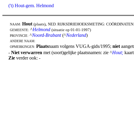
('t) Hout-gem. Helmond
Hout
,
(plaats)
NED. RIJKSDRIEHOEKSMETING: COÖRDINATEN
NAAM:
^
Helmond
(situatie op 01-01-1997)
GEMEENTE:
^
Noord-Brabant
(^
Nederland
)
PROVINCIE:
ANDERE NAAM:
Plaats
naam volgens VUGA-gids/1995;
niet
aanget
OPMERKINGEN:
-
Niet verwarren
met (soort)gelijke plaatsnamen: zie ^
Hout;
kaart
Zie
verder ook: -