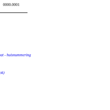
0000.0001
aat - huisnummering
ok)