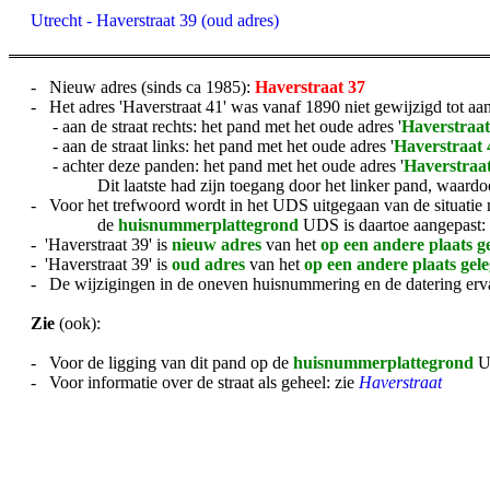
Utrecht - Haverstraat 39 (oud adres)
- Nieuw adres (sinds ca 1985):
Haverstraat 37
- Het adres 'Haverstraat 41' was vanaf 1890 niet gewijzigd tot aa
- aan de straat rechts: het pand met het oude adres '
Haverstraat
- aan de straat links: het pand met het oude adres '
Haverstraat 
- achter deze panden: het pand met het oude adres '
Haverstraa
Dit laatste had zijn toegang door het linker pand, waardoo
- Voor het trefwoord wordt in het UDS uitgegaan van de situatie
de
huisnummerplattegrond
UDS is daartoe aangepast
- 'Haverstraat 39' is
nieuw adres
van het
op een andere plaats g
- 'Haverstraat 39' is
oud adres
van het
op een andere plaats gel
- De wijzigingen in de oneven huisnummering en de datering erva
Zie
(ook):
- Voor de ligging van dit pand op de
huisnummerplattegrond
U
- Voor informatie over de straat als geheel: zie
Haverstraat