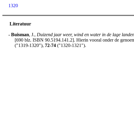
1320
Literatuur
-
Buisman
, J.,
Duizend jaar weer, wind en water in de lage lande
[690 blz. ISBN 90.5194.141.2]. Hierin vooral onder de genoemd
("1319-1320"),
72-74
("1320-1321").