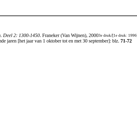
n. Deel 2: 1300-1450
. Franeker (Van Wijnen), 2000
/
3e druk
[1e druk: 1996
e jaren [het jaar van 1 oktober tot en met 30 september]: blz.
71-72